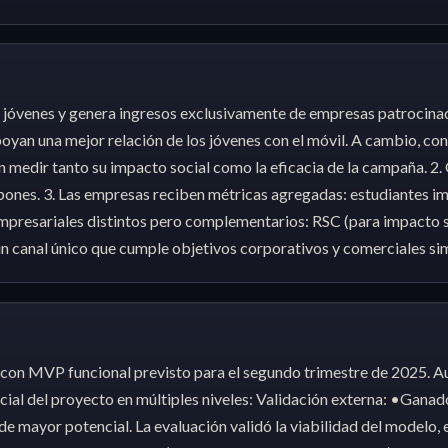
s jóvenes y genera ingresos exclusivamente de empresas patrocina
yan una mejor relación de los jóvenes con el móvil. A cambio, cons
n medir tanto su impacto social como la eficacia de la campaña. 2
upones. 3. Las empresas reciben métricas agregadas: estudiantes i
presariales distintos pero complementarios: RSC (para impacto s
 un canal único que cumple objetivos corporativos y comerciales s
o con MVP funcional previsto para el segundo trimestre de 2025. 
cial del proyecto en múltiples niveles: Validación externa: •Gana
e mayor potencial. La evaluación validó la viabilidad del modelo,